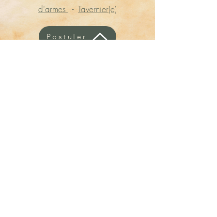
d'armes
-
Tavernier(e)
Postuler
herea.mysteres@gmail.com
Mentions légales
Contactez-nous
CGV
NOS PARTENAIRES
Règlement intérieur
Où nous trouver ?